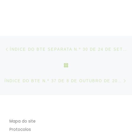
Post navigation
Artigo anterior
ÍNDICE DO BTE SEPARATA N.º 30 DE 24 DE SETEMBRO DE 2020
VOLTAR À LISTA DE ART
N
ÍNDICE DO BTE N.º 37 DE 8 DE OUTUBRO DE 2020
Mapa do site
Protocolos