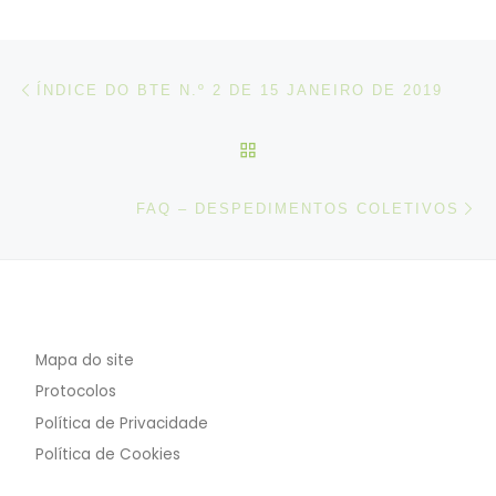
Post navigation
Artigo anterior
ÍNDICE DO BTE N.º 2 DE 15 JANEIRO DE 2019
VOLTAR À LISTA DE ART
N
FAQ – DESPEDIMENTOS COLETIVOS
Mapa do site
Protocolos
Política de Privacidade
Política de Cookies