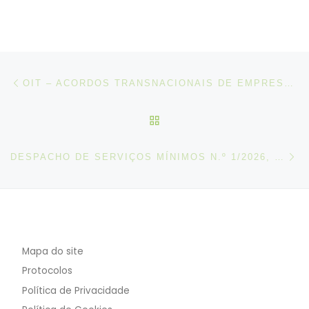
Post navigation
Artigo anterior
OIT – ACORDOS TRANSNACIONAIS DE EMPRESA EM 2025 CENTRARAM-SE NOS DIREITOS FUNDAMENTAIS, NA SEGURANÇA NO TRABALHO E NA DILIGÊNCIA DEVIDA
VOLTAR À LISTA DE ART
N
DESPACHO DE SERVIÇOS MÍNIMOS N.º 1/2026, DE 25 DE JANEIRO
Mapa do site
Protocolos
Política de Privacidade