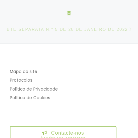
VOLTAR À LISTA DE ART
N
BTE SEPARATA N.º 5 DE 28 DE JANEIRO DE 2022
Mapa do site
Protocolos
Política de Privacidade
Política de Cookies
Contacte-nos