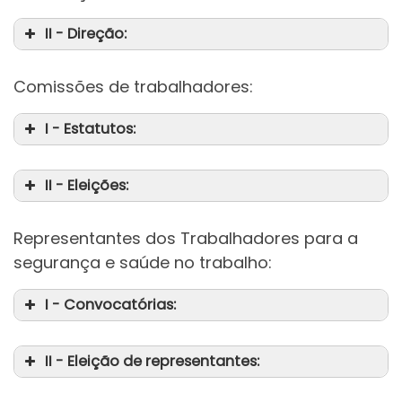
II - Direção:
Comissões de trabalhadores:
I - Estatutos:
II - Eleições:
da
Representantes dos Trabalhadores para a
da
segurança e saúde no trabalho:
I - Convocatórias:
II - Eleição de representantes: