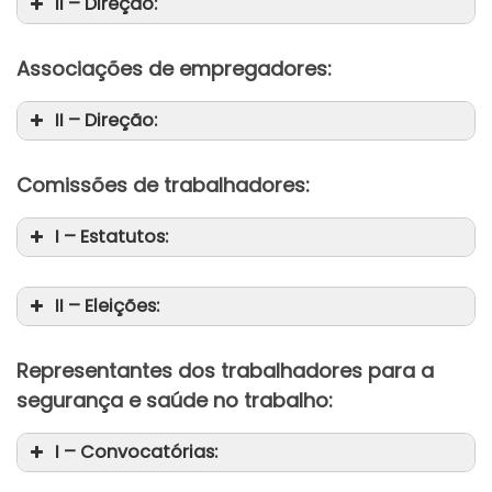
II – Direção:
Associações de empregadores:
II – Direção:
Comissões de trabalhadores:
I – Estatutos:
II – Eleições:
Representantes dos trabalhadores para a
da
segurança e saúde no trabalho:
da
I – Convocatórias: