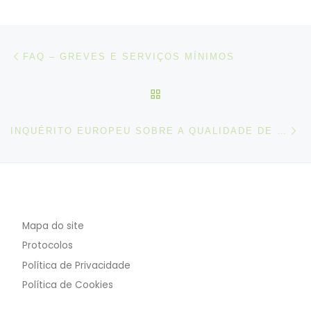
Post navigation
Artigo anterior
FAQ – GREVES E SERVIÇOS MÍNIMOS
VOLTAR À LISTA DE ART
N
INQUÉRITO EUROPEU SOBRE A QUALIDADE DE VIDA 2016
Mapa do site
Protocolos
Política de Privacidade
Política de Cookies