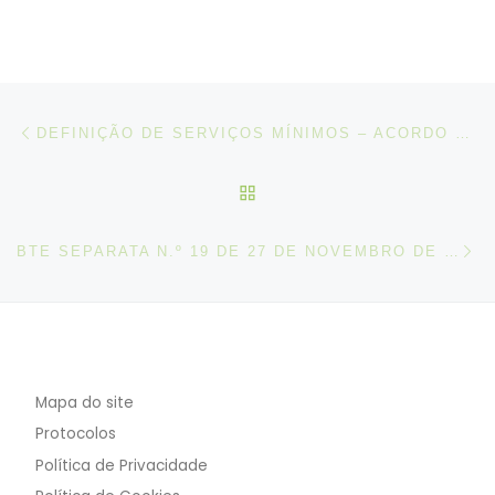
Post navigation
Artigo anterior
DEFINIÇÃO DE SERVIÇOS MÍNIMOS – ACORDO CELEBRADO ENTRE A TAP – TRANSPORTES AÉREOS PORTUGUESES S.A. O SITAVA, O SITEMA, O SIMA E O SNPVAC
VOLTAR À LISTA DE ART
N
BTE SEPARATA N.º 19 DE 27 DE NOVEMBRO DE 2025
Mapa do site
Protocolos
Política de Privacidade