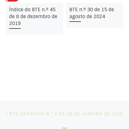
Índice do BTE n.º 45
BTE n.º 30 de 15 de
de 8 de dezembro de
agosto de 2024
2019
Post navigation
Artigo anterior
BTE SEPARATA N.º 4 DE 28 DE JANEIRO DE 2026
VOLTAR À LISTA DE ART