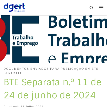
Search
Skip to content
Me
DOCUMENTOS ENVIADOS PARA PUBLICAÇÃO EM BTE -
SEPARATA
BTE Separata n.º 11 de
24 de junho de 2024
Atualizado
15 Julho, 2024