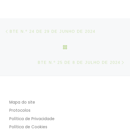
Post navigation
Artigo anterior
BTE N.º 24 DE 29 DE JUNHO DE 2024
VOLTAR À LISTA DE ART
N
BTE N.º 25 DE 8 DE JULHO DE 2024
Mapa do site
Protocolos
Política de Privacidade
Política de Cookies