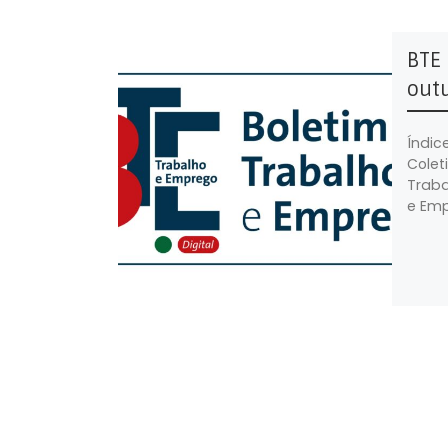
BTE 
out
Índic
Colet
Traba
e Emp