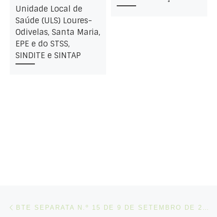
Unidade Local de
Saúde (ULS) Loures-
Odivelas, Santa Maria,
EPE e do STSS,
SINDITE e SINTAP
Post navigation
Artigo anterior
BTE SEPARATA N.º 15 DE 9 DE SETEMBRO DE 2025