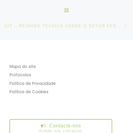
VOLTAR À LISTA DE ART
N
OIT – REUNIÃO TÉCNICA SOBRE O SETOR FERROVIÁRIO (1–5 SETEMBRO 2025)
Mapa do site
Protocolos
Política de Privacidade
Política de Cookies
Contacte-nos
Aceder aos contactos