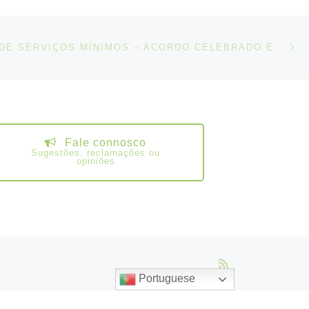
N
IGOS
DEFINIÇÃO DE SERVIÇOS MÍNIMOS – ACORDO CELEBRADO ENTRE A CP, COMBOIOS DE PORTUGAL, EPE E O SINFB, SINFA, SIOFA, SINDEFER, STF, FENTCOP E A ASCEF
Fale connosco
Sugestões, reclamações ou
opiniões
Portuguese