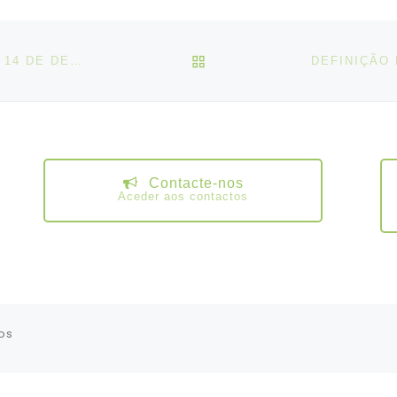
VOLTAR À LISTA DE ART
DESPACHO DE SERVIÇOS MÍNIMOS N.º 29/2022, DE 14 DE DEZEMBRO
Contacte-nos
Aceder aos contactos
os