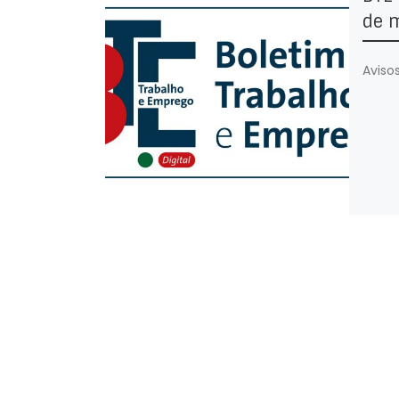
de 
Avisos