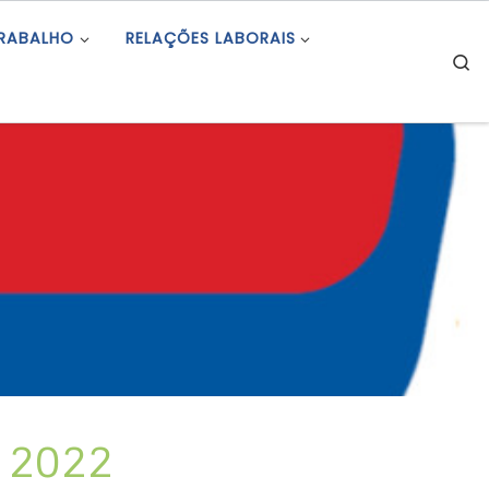
TRABALHO
RELAÇÕES LABORAIS
S
e 2022