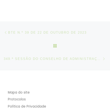
Post navigation
Artigo anterior
BTE N.º 39 DE 22 DE OUTUBRO DE 2023
VOLTAR À LISTA DE ART
N
349.ª SESSÃO DO CONSELHO DE ADMINISTRAÇÃO DA OIT
Mapa do site
Protocolos
Política de Privacidade