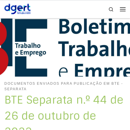
Search
Skip to content
Me
DOCUMENTOS ENVIADOS PARA PUBLICAÇÃO EM BTE -
SEPARATA
BTE Separata n.º 44 de
26 de outubro de