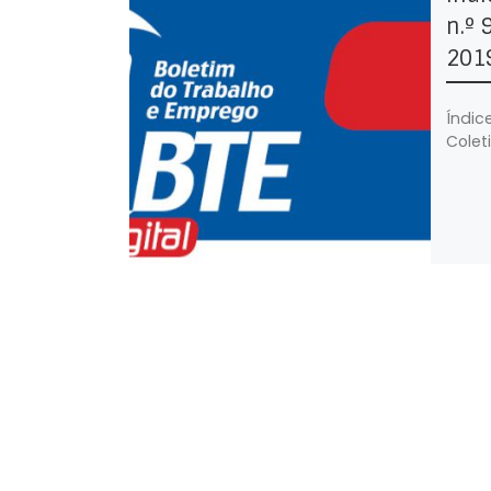
n.º 
201
Índic
Colet