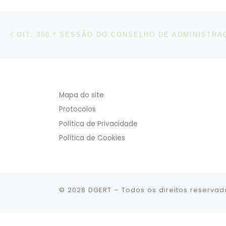
Post navigation
Artigo anterior
OIT: 350.ª SESSÃO DO CONSELHO DE ADMINISTRA
Mapa do site
Protocolos
Política de Privacidade
Política de Cookies
© 2026
DGERT
– Todos os direitos reservad