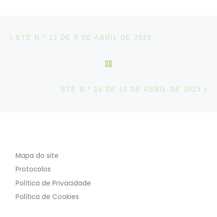
Post navigation
Artigo anterior
BTE N.º 13 DE 8 DE ABRIL DE 2023
VOLTAR À LISTA DE ART
N
BTE N.º 14 DE 15 DE ABRIL DE 2023
Mapa do site
Protocolos
Política de Privacidade
Política de Cookies