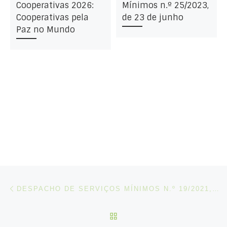
Cooperativas 2026:
Mínimos n.º 25/2023,
Cooperativas pela
de 23 de junho
Paz no Mundo
Post navigation
Artigo anterior
DESPACHO DE SERVIÇOS MÍNIMOS N.º 19/2021, DE 01 DE OUTUBRO
VOLTAR À LISTA DE ART