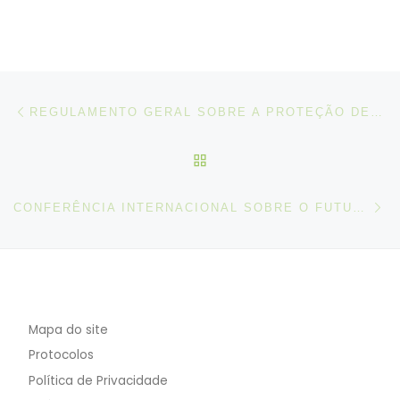
Post navigation
Artigo anterior
REGULAMENTO GERAL SOBRE A PROTEÇÃO DE DADOS
VOLTAR À LISTA DE ART
N
CONFERÊNCIA INTERNACIONAL SOBRE O FUTURO DO TRABALHO
Mapa do site
Protocolos
Política de Privacidade