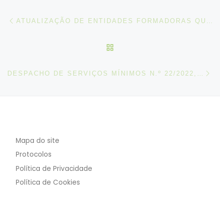
Post navigation
Artigo anterior
ATUALIZAÇÃO DE ENTIDADES FORMADORAS QUE PERDERAM A CERTIFICAÇÃO PELA DGERT
VOLTAR À LISTA DE ART
N
DESPACHO DE SERVIÇOS MÍNIMOS N.º 22/2022, DE 12 DE OUTUBRO
Mapa do site
Protocolos
Política de Privacidade
Política de Cookies