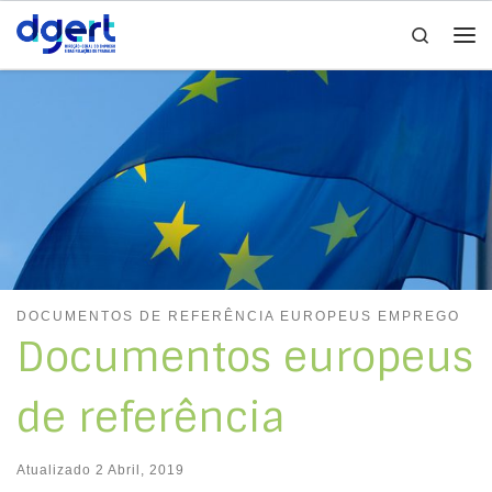
Search
Skip to content
Me
DOCUMENTOS DE REFERÊNCIA EUROPEUS EMPREGO
Documentos europeus
de referência
Atualizado
2 Abril, 2019