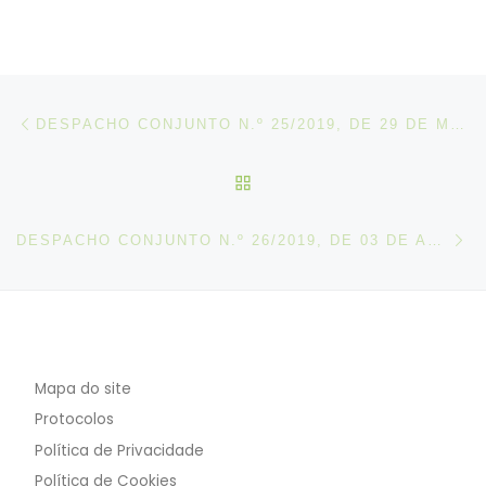
Post navigation
Artigo anterior
DESPACHO CONJUNTO N.º 25/2019, DE 29 DE MARÇO
VOLTAR À LISTA DE ART
N
DESPACHO CONJUNTO N.º 26/2019, DE 03 DE ABRIL
Mapa do site
Protocolos
Política de Privacidade
Política de Cookies