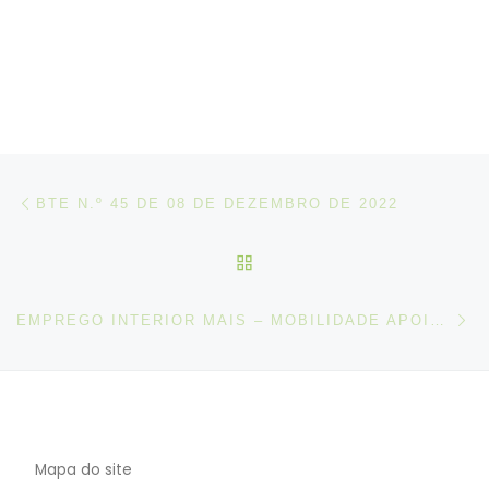
Post navigation
Artigo anterior
BTE N.º 45 DE 08 DE DEZEMBRO DE 2022
VOLTAR À LISTA DE ART
N
EMPREGO INTERIOR MAIS – MOBILIDADE APOIADA PARA UM INTERIOR SUSTENTÁVEL
Mapa do site