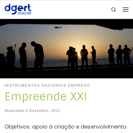
Search
Skip to content
Me
INSTRUMENTOS NACIONAIS EMPREGO
Empreende XXI
Atualizado
6 Dezembro, 2022
Objetivos: apoio à criação e desenvolvimento