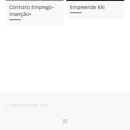
Contrato Emprego-
Empreende XXI
Inserção+
Post navigation
Artigo anterior
EMPREENDE XXI
VOLTAR À LISTA DE ART