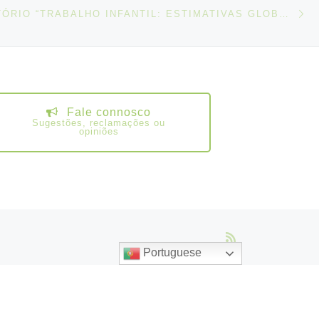
N
IGOS
OIT – RELATÓRIO “TRABALHO INFANTIL: ESTIMATIVAS GLOBAIS 2020, TENDÊNCIAS E O CAMINHO A SEGUIR”
Fale connosco
Sugestões, reclamações ou
opiniões
Portuguese