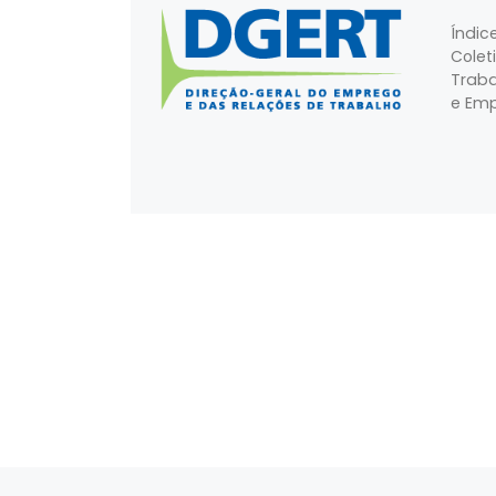
Índic
Colet
Traba
e Emp