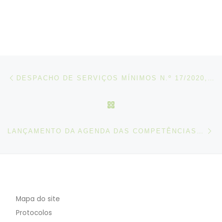
Post navigation
Artigo anterior
DESPACHO DE SERVIÇOS MÍNIMOS N.º 17/2020, DE 02 DE JULHO
VOLTAR À LISTA DE ART
N
LANÇAMENTO DA AGENDA DAS COMPETÊNCIAS PELA COMISSÃO EUROPEIA
Mapa do site
Protocolos