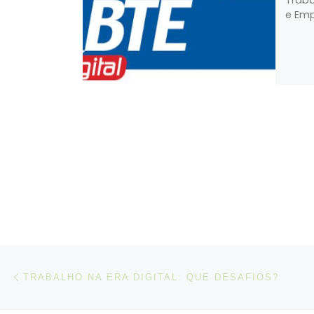
e Emp
Post navigation
Artigo anterior
TRABALHO NA ERA DIGITAL: QUE DESAFIOS?