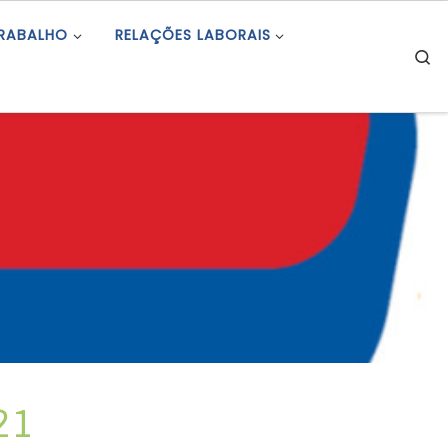
TRABALHO
RELAÇÕES LABORAIS
S
21