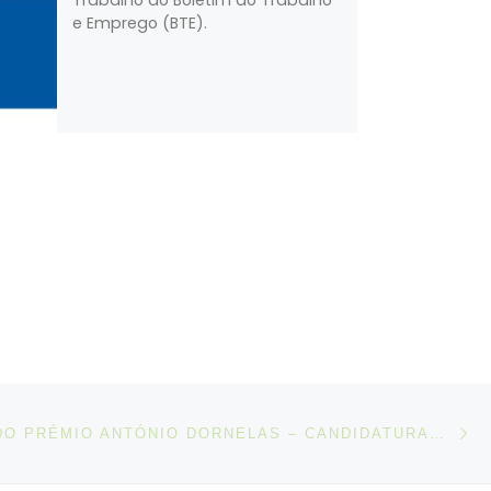
e Emprego (BTE).
N
IGOS
5ª EDIÇÃO DO PRÉMIO ANTÓNIO DORNELAS – CANDIDATURAS ATÉ 31 DE JANEIRO