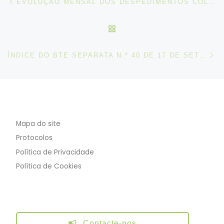
EVOLUÇÃO MENSAL DOS DESPEDIMENTOS COLETIVOS, AGOSTO DE 2018
VOLTAR À LISTA DE ART
N
ÍNDICE DO BTE SEPARATA N.º 40 DE 17 DE SETEMBRO DE 2018
Mapa do site
Protocolos
Política de Privacidade
Política de Cookies
Contacte-nos