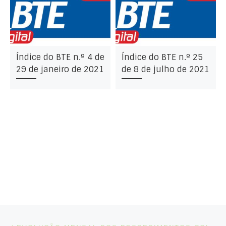
Índice do BTE n.º 4 de
Índice do BTE n.º 25
29 de janeiro de 2021
de 8 de julho de 2021
Post navigation
Artigo anterior