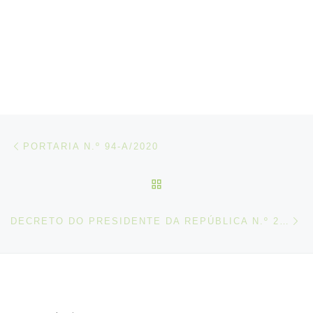
Post navigation
Artigo anterior
PORTARIA N.º 94-A/2020
VOLTAR À LISTA DE ART
N
DECRETO DO PRESIDENTE DA REPÚBLICA N.º 20-A/2020