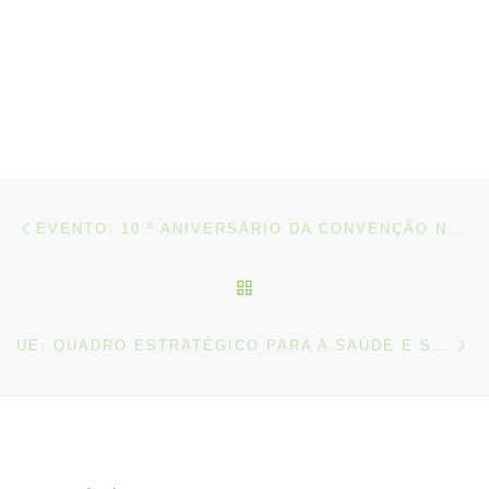
Post navigation
Artigo anterior
EVENTO: 10.º ANIVERSÁRIO DA CONVENÇÃO N.º 189, SOBRE OS TRABALHADORES E TRABALHADORAS DO SERVIÇO DOMÉSTICO, 2011
VOLTAR À LISTA DE ART
N
UE: QUADRO ESTRATÉGICO PARA A SAÚDE E SEGURANÇA NO TRABALHO