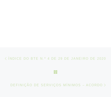
Post navigation
Artigo anterior
ÍNDICE DO BTE N.º 4 DE 29 DE JANEIRO DE 2020
VOLTAR À LISTA DE ART
N
DEFINIÇÃO DE SERVIÇOS MÍNIMOS – ACORDO