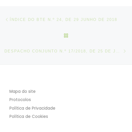
Post navigation
Artigo anterior
ÍNDICE DO BTE N.º 24, DE 29 JUNHO DE 2018
VOLTAR À LISTA DE ART
N
DESPACHO CONJUNTO N.º 17/2018, DE 25 DE JUNHO
Mapa do site
Protocolos
Política de Privacidade
Política de Cookies