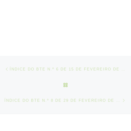
Post navigation
Artigo anterior
ÍNDICE DO BTE N.º 6 DE 15 DE FEVEREIRO DE 2020
VOLTAR À LISTA DE ART
N
ÍNDICE DO BTE N.º 8 DE 29 DE FEVEREIRO DE 2020