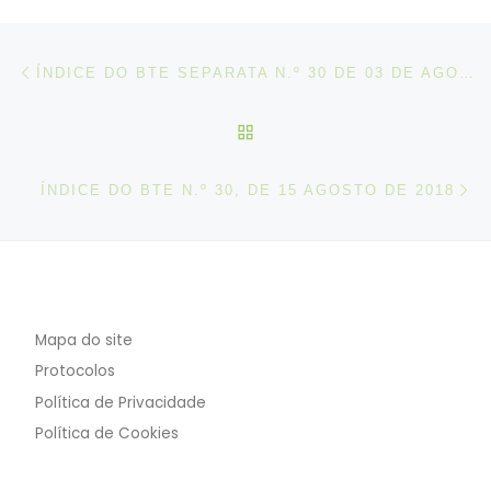
Post navigation
Artigo anterior
ÍNDICE DO BTE SEPARATA N.º 30 DE 03 DE AGOSTO DE 2018
VOLTAR À LISTA DE ART
N
ÍNDICE DO BTE N.º 30, DE 15 AGOSTO DE 2018
Mapa do site
Protocolos
Política de Privacidade
Política de Cookies