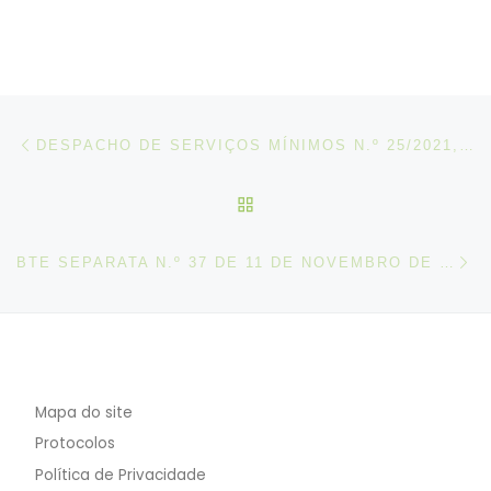
Post navigation
Artigo anterior
DESPACHO DE SERVIÇOS MÍNIMOS N.º 25/2021, DE 09 DE NOVEMBRO
VOLTAR À LISTA DE ART
N
BTE SEPARATA N.º 37 DE 11 DE NOVEMBRO DE 2021
Mapa do site
Protocolos
Política de Privacidade