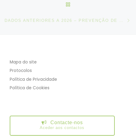
VOLTAR À LISTA DE ART
N
DADOS ANTERIORES A 2026 – PREVENÇÃO DE CONFLITOS
Mapa do site
Protocolos
Política de Privacidade
Política de Cookies
Contacte-nos
Aceder aos contactos