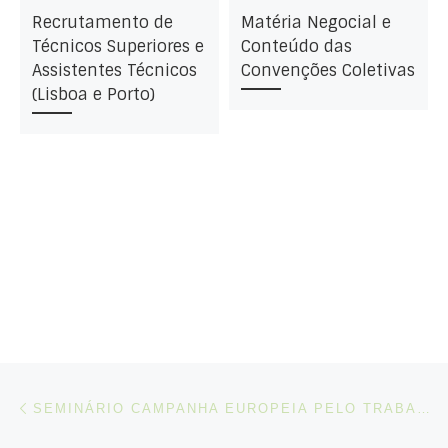
Recrutamento de
Matéria Negocial e
Técnicos Superiores e
Conteúdo das
Assistentes Técnicos
Convenções Coletivas
(Lisboa e Porto)
Post navigation
Artigo anterior
SEMINÁRIO CAMPANHA EUROPEIA PELO TRABALHO DECLARADO – LISBOA 20 DE MARÇO