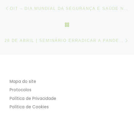
Post navigation
Artigo anterior
OIT – DIA MUNDIAL DA SEGURANÇA E SAÚDE NO TRABALHO 2020 – ERRADICAR A PANDEMIA: A SST PODE SALVAR VIDAS
VOLTAR À LISTA DE ART
N
28 DE ABRIL | SEMINÁRIO ERRADICAR A PANDEMIA: A SST PODE SALVAR VIDAS
Mapa do site
Protocolos
Política de Privacidade
Política de Cookies