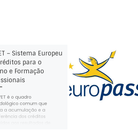
ET – Sistema Europeu
réditos para o
ino e Formação
issionais
ET é o quadro
dológico comum que
ita a acumulação e a
ferência dos créditos
uídos aos resultados de
ndizagem de um sistema de
ficação para outro.