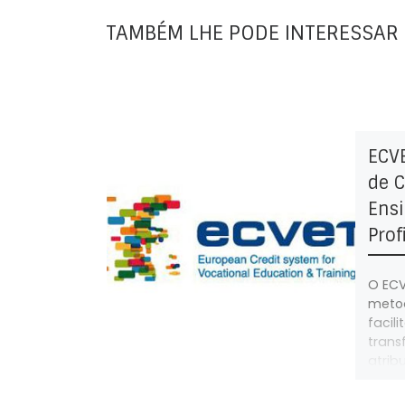
TAMBÉM LHE PODE INTERESSAR
ECV
de C
Ens
Prof
O ECV
meto
facil
trans
atrib
apre
quali