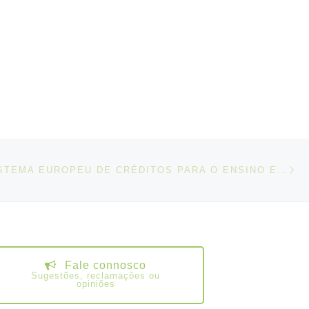
N
IGOS
ECVET – SISTEMA EUROPEU DE CRÉDITOS PARA O ENSINO E FORMAÇÃO PROFISSIONAIS
Fale connosco
Sugestões, reclamações ou
opiniões