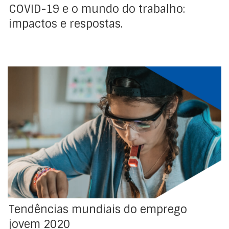
COVID-19 e o mundo do trabalho:
impactos e respostas.
De acordo com uma análise elaborada pelo ILOSTAT, a
transição da escola para o mundo trabalho continua a
ser um processo difícil para os jovens e, de acordo
com os dados disponíveis de cerca de 60 países, essa
dificuldade aumenta, tendo em conta o género ou a
região em que […]
Tendências mundiais do emprego
jovem 2020