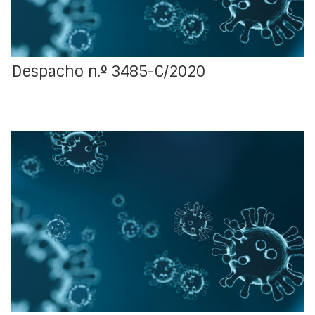
Despacho n.º 3485-C/2020
A crise económica criada pela pandemia COVID-19
poderá levar 25 milhões de pessoas para o
desemprego, de acordo com uma estimativa da
Organização Internacional do Trabalho (OIT). No
entanto, no caso de uma resposta internacional
coordenada, como durante a crise financeira mundial
de 2008-2009, o impacto sobre o desemprego poderá
ser […]