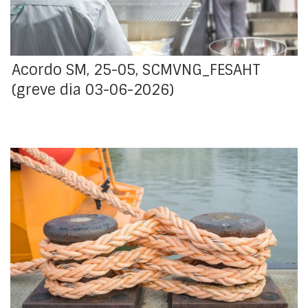
para o dia 3 de junho de 2026.
Acordo SM, 25-05, SCMVNG_FESAHT
(greve dia 03-06-2026)
Acordo obtido quanto à definição de serviços mínimos
e dos meios necessários para os assegurar, para a
greve declarada pela FECTRANS – Federação dos
Sindicatos de Transportes e Comunicações para os
trabalhadores da IBERLIM, S.A., para o dia 3 de junho de
2026.