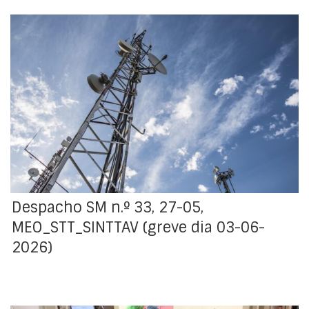
O Sindicato dos Trabalhadores de Telecomunicações e
Comunicação Audiovisual (STT) e Sindicato Nacional
dos Trabalhadores das Telecomunicações e
Audiovisual (SINTTAV), comunicaram, mediante aviso
prévio, a adesão à greve geral do dia 03 de junho de
2026.
Despacho SM n.º 33, 27-05,
MEO_STT_SINTTAV (greve dia 03-06-
2026)