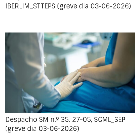
IBERLIM_STTEPS (greve dia 03-06-2026)
O Sindicato dos Enfermeiros Portugueses (SEP)
comunicou, mediante aviso prévio, à Santa Casa da
Misericórdia de Lisboa (SCML) que os trabalhadores
abrangidos pelo seu âmbito estatutário, que exercem
a sua atividade profissional na SCML irão fazer greve
no dia 3 de junho de 2026.
Despacho SM n.º 35, 27-05, SCML_SEP
(greve dia 03-06-2026)