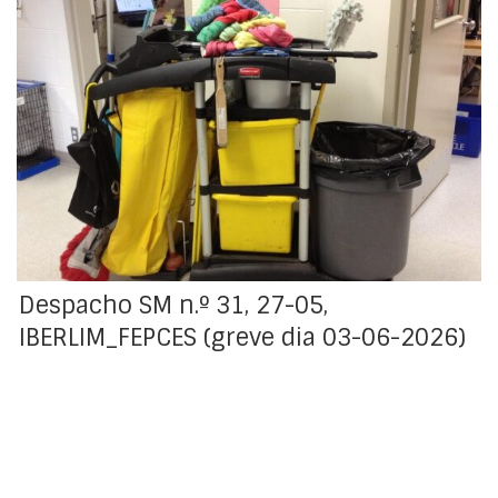
A FEPCES - Federação Portuguesa dos Sindicatos de
Comércio, Escritórios e Serviços, mediante aviso prévio
de greve, que os trabalhadores dos setores do
comércio, escritórios e serviços da empresa IBERLIM –
Higiene e Sustentabilidade Ambiental, SA, que se
destina à prestação de serviços de limpeza em
hospitais e aeroportos, farão greve no dia 3 de junho
de 2026.
Despacho SM n.º 31, 27-05,
IBERLIM_FEPCES (greve dia 03-06-2026)