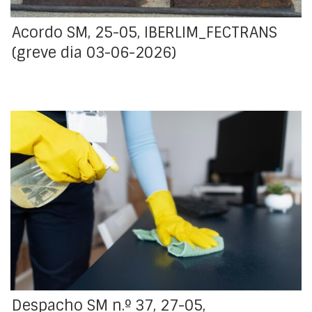
Acordo SM, 25-05, IBERLIM_FECTRANS
(greve dia 03-06-2026)
O STTEPS - Sindicato de Todos os Trabalhadores de
Empresas Prestadoras de Serviços - Vigilância,
Limpeza, Manutenção, Call Center e Terceirização de
Serviços comunicou, mediante aviso prévio, que os
trabalhadores da empresa IBERLIM – Sociedade
Técnica de Limpezas, S.A. que exercem funções de
limpeza no Instituto Português de Oncologia do Porto
farão greve das 0h00 às 24h00 do dia 3 de junho de
2026.
Despacho SM n.º 37, 27-05,