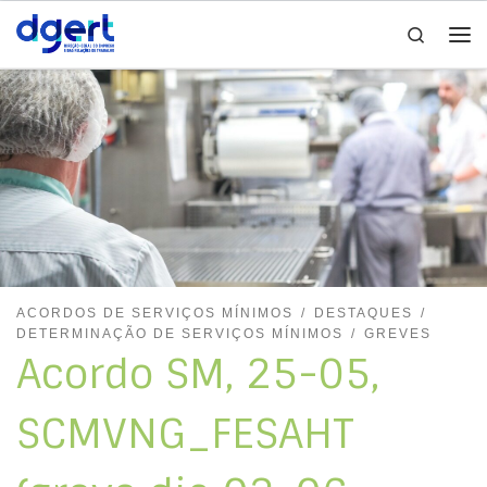
Search
Skip to content
Me
ACORDOS DE SERVIÇOS MÍNIMOS
DESTAQUES
DETERMINAÇÃO DE SERVIÇOS MÍNIMOS
GREVES
Acordo SM, 25-05,
SCMVNG_FESAHT