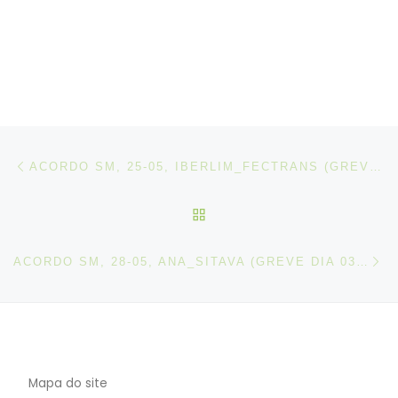
Post navigation
Artigo anterior
ACORDO SM, 25-05, IBERLIM_FECTRANS (GREVE DIA 03-06-2026)
VOLTAR À LISTA DE ART
N
ACORDO SM, 28-05, ANA_SITAVA (GREVE DIA 03-06-2026)
Mapa do site