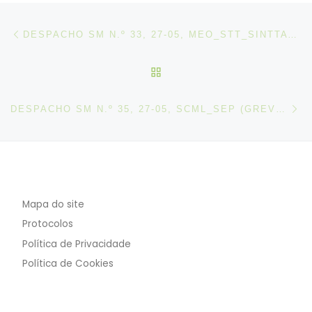
Post navigation
Artigo anterior
DESPACHO SM N.º 33, 27-05, MEO_STT_SINTTAV (GREVE DIA 03-06-2026)
VOLTAR À LISTA DE ART
N
DESPACHO SM N.º 35, 27-05, SCML_SEP (GREVE DIA 03-06-2026)
Mapa do site
Protocolos
Política de Privacidade
Política de Cookies