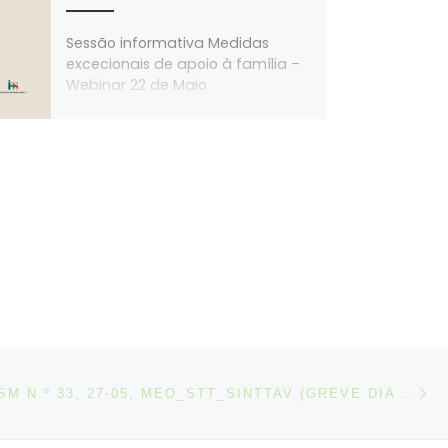
Sessão informativa Medidas
excecionais de apoio à família –
Webinar 22 de Maio
N
IGOS
DESPACHO SM N.º 33, 27-05, MEO_STT_SINTTAV (GREVE DIA 03-06-2026)