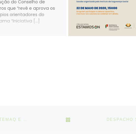
ução do Conselho de
tros que “revê e aprova os
ípios orientadores do
ama “Iniciativa […]
VOLTAR À LISTA DE ART
ACORDO SM, 27-05, ATLATIC FERRIES_STFCMM, SITEMAQ E SIMAMEVIP (GREVE DIA 03-06-2026)