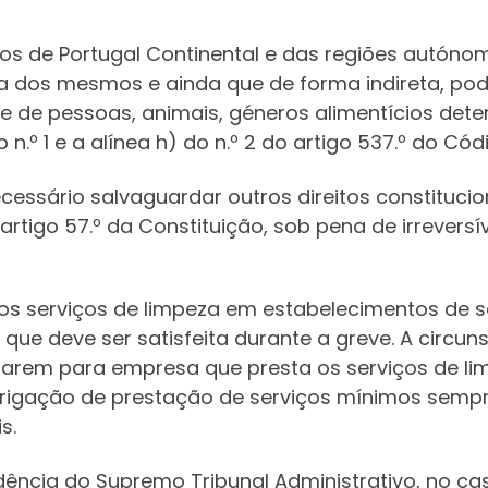
tos de Portugal Continental e das regiões autón
a dos mesmos e ainda que de forma indireta, po
e de pessoas, animais, géneros alimentícios deter
.º 1 e a alínea h) do n.º 2 do artigo 537.º do Cód
necessário salvaguardar outros direitos constituc
do artigo 57.º da Constituição, sob pena de irrever
os serviços de limpeza em estabelecimentos de s
que deve ser satisfeita durante a greve. A circun
lharem para empresa que presta os serviços de l
rigação de prestação de serviços mínimos sempr
s.
dência do Supremo Tribunal Administrativo, no c