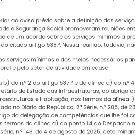
ior ao aviso prévio sobre a definição dos serviç
edade e Segurança Social promoveram reuniões ent
o de um acordo sobre os serviços mínimos a pre
o citado artigo 538.º. Nessa reunião, todavia, nã
 dos serviços mínimos e dos meios necessários p
oral e pelo setor de atividade em causa.
a b) do n.º 2 do artigo 537.º e da alínea a) do n.º
cretário de Estado das Infraestruturas, ao abrig
nfraestruturas e Habitação, nos termos da alínea l
do no Diário da República, 2ª Série, n.º 205, de 2
rigo da delegação de competências que lhe foi co
s termos da alínea a) do ponto 1.4 do Despacho n
 série, n.º 148, de 4 de agosto de 2025, determina