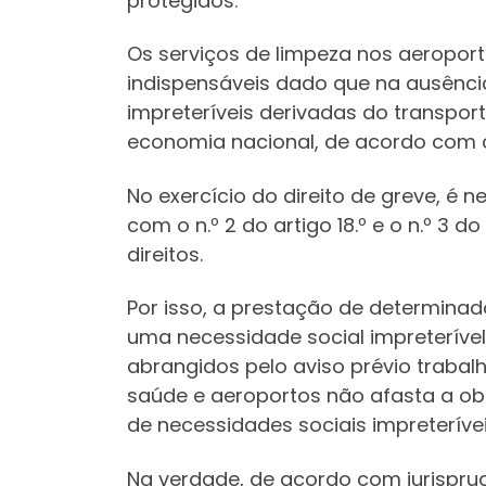
protegidos.
Os serviços de limpeza nos aeropor
indispensáveis dado que na ausênci
impreteríveis derivadas do transport
economia nacional, de acordo com o n
No exercício do direito de greve, é 
com o n.º 2 do artigo 18.º e o n.º 3 
direitos.
Por isso, a prestação de determinad
uma necessidade social impreterível 
abrangidos pelo aviso prévio traba
saúde e aeroportos não afasta a ob
de necessidades sociais impreterívei
Na verdade, de acordo com jurispru