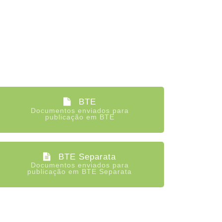
BTE
Documentos enviados para
publicação em BTE
BTE Separata
Documentos enviados para
publicação em BTE Separata