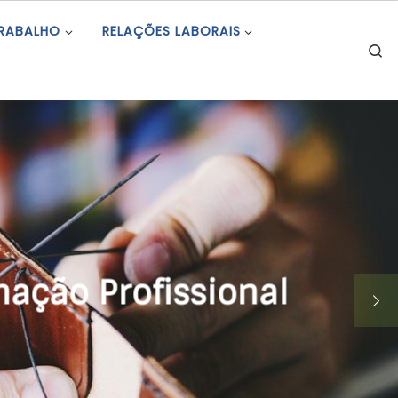
TRABALHO
RELAÇÕES LABORAIS
S
ional