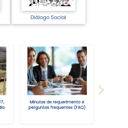
Diálogo Social
7,
Minutas de requerimento e
Port
dia
perguntas frequentes (FAQ)
Conve
Organizaç