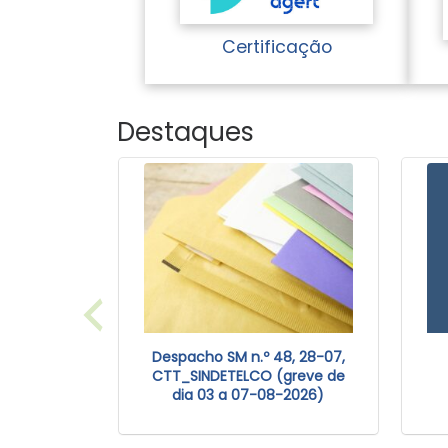
Certificação
Destaques
ica a
Despacho SM n.º 48, 28-07,
185 da
CTT_SINDETELCO (greve de
acional do
dia 03 a 07-08-2026)