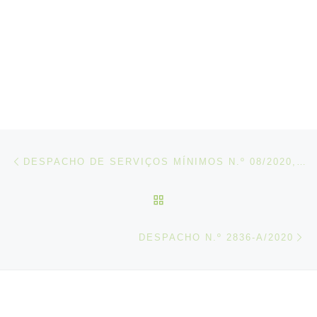
Post navigation
Artigo anterior
DESPACHO DE SERVIÇOS MÍNIMOS N.º 08/2020, DE 20 DE FEVEREIRO
VOLTAR À LISTA DE ART
N
DESPACHO N.º 2836-A/2020