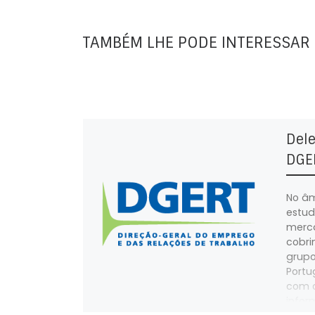
TAMBÉM LHE PODE INTERESSAR
Dele
DGE
No âm
estud
merca
cobri
grupo
Portug
com o
infor