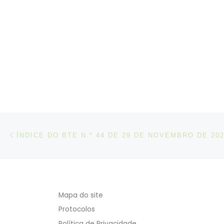
relató
Post navigation
Artigo anterior
ÍNDICE DO BTE N.º 44 DE 29 DE NOVEMBRO DE 20
Mapa do site
Protocolos
Política de Privacidade