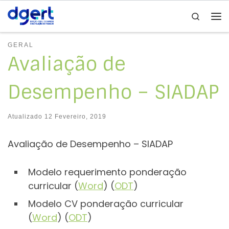
Search
Skip to content
Me
GERAL
Avaliação de
Desempenho – SIADAP
Atualizado
12 Fevereiro, 2019
Avaliação de Desempenho – SIADAP
Modelo requerimento ponderação
curricular (
Word
) (
ODT
)
Modelo CV ponderação curricular
(
Word
) (
ODT
)