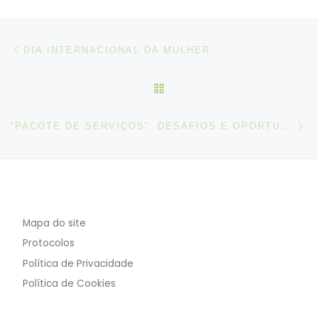
Post navigation
Artigo anterior
DIA INTERNACIONAL DA MULHER
VOLTAR À LISTA DE ART
N
“PACOTE DE SERVIÇOS”: DESAFIOS E OPORTUNIDADES DO CARTÃO ELETRÓNICO EUROPEU DE SERVIÇOS
Mapa do site
Protocolos
Política de Privacidade
Política de Cookies