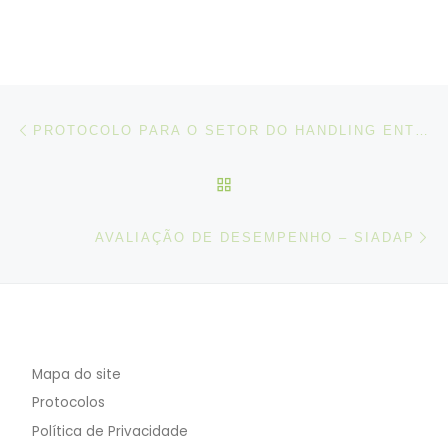
Post navigation
Artigo anterior
PROTOCOLO PARA O SETOR DO HANDLING ENTRE DGERT, ACT E ANAC
VOLTAR À LISTA DE ART
N
AVALIAÇÃO DE DESEMPENHO – SIADAP
Mapa do site
Protocolos
Política de Privacidade