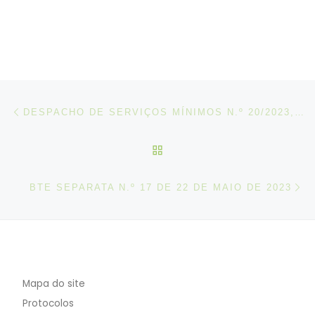
Post navigation
Artigo anterior
DESPACHO DE SERVIÇOS MÍNIMOS N.º 20/2023, DE 22 DE MAIO
VOLTAR À LISTA DE ART
N
BTE SEPARATA N.º 17 DE 22 DE MAIO DE 2023
Mapa do site
Protocolos