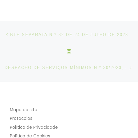
Post navigation
Artigo anterior
BTE SEPARATA N.º 32 DE 24 DE JULHO DE 2023
VOLTAR À LISTA DE ART
N
DESPACHO DE SERVIÇOS MÍNIMOS N.º 30/2023, DE 28 DE JULHO
Mapa do site
Protocolos
Política de Privacidade
Política de Cookies