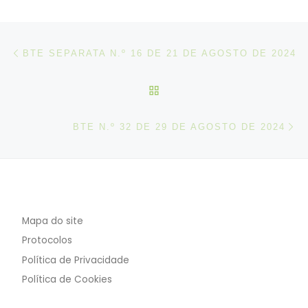
Post navigation
Artigo anterior
BTE SEPARATA N.º 16 DE 21 DE AGOSTO DE 2024
VOLTAR À LISTA DE ART
N
BTE N.º 32 DE 29 DE AGOSTO DE 2024
Mapa do site
Protocolos
Política de Privacidade
Política de Cookies