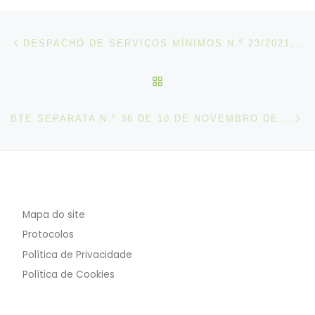
Post navigation
Artigo anterior
DESPACHO DE SERVIÇOS MÍNIMOS N.º 23/2021, DE 09 DE NOVEMBRO
VOLTAR À LISTA DE ART
N
BTE SEPARATA N.º 36 DE 10 DE NOVEMBRO DE 2021
Mapa do site
Protocolos
Política de Privacidade
Política de Cookies