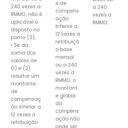
e de
240 vezes a
a 240
compens
RMMG, não é
vezes a
ação
aplicável o
RMMG;
inferior a
disposto no
12 vezes a
ponto (3);
retribuiçã
• Se da
o base
soma dos
mensal
valores de
ou a 240
(1) e (2)
vezes a
resultar um
RMMG, o
montante
montant
de
e global
compensaç
da
ão inferior a
compens
12 vezes a
ação não
retribuição
pode ser