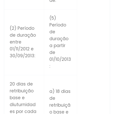
de.
(5)
Período
(2) Período
de
de duração
duração
entre
a partir
01/11/2012 e
de
30/09/2013:
01/10/2013
:
20 dias de
retribuição
a) 18 dias
base e
de
diuturnidad
retribuiçã
es por cada
o base e