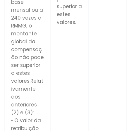
base
superior a
mensal ou a
estes
240 vezes a
valores.
RMMG, o
montante
global da
compensaç
ão não pode
ser superior
a estes
valores.Relat
ivamente
aos
anteriores
(2) e (3):
• O valor da
retribuição