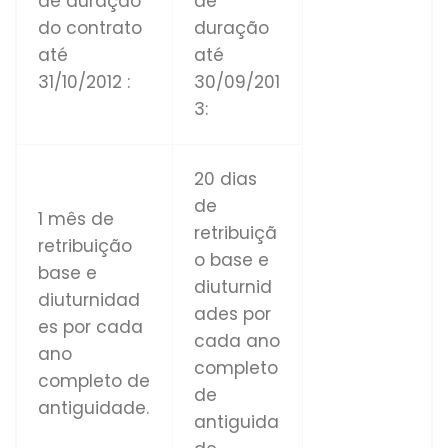
de duração
de
do contrato
duração
até
até
31/10/2012 :
30/09/201
3:
20 dias
de
1 mês de
retribuiçã
retribuição
o base e
base e
diuturnid
diuturnidad
ades por
es por cada
cada ano
ano
completo
completo de
de
antiguidade.
antiguida