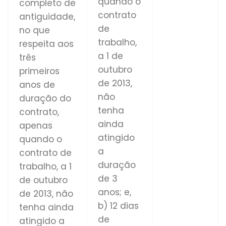
quando o
completo de
contrato
antiguidade,
de
no que
trabalho,
respeita aos
a 1 de
três
outubro
primeiros
de 2013,
anos de
não
duração do
tenha
contrato,
ainda
apenas
atingido
quando o
a
contrato de
duração
trabalho, a 1
de 3
de outubro
anos; e,
de 2013, não
b) 12 dias
tenha ainda
de
atingido a