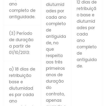
12 dias de
ano
diuturnid
retribuiçã
completo de
ades por
o base e
antiguidade.
cada ano
diuturnid
completo
ades por
de
(3) Período
cada
antiguida
de duração
ano
de, no
a partir de
completo
que
01/10/2013:
de
respeita
antiguida
aos três
de.
primeiros
a) 18 dias de
anos de
retribuição
duração
base e
do
diuturnidad
contrato,
es por cada
apenas
ano