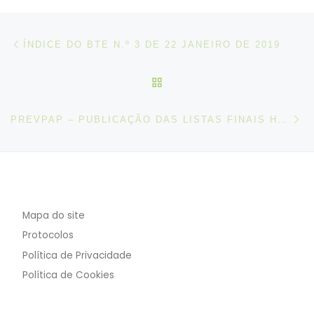
Post navigation
Artigo anterior
ÍNDICE DO BTE N.º 3 DE 22 JANEIRO DE 2019
VOLTAR À LISTA DE ART
N
PREVPAP – PUBLICAÇÃO DAS LISTAS FINAIS HOMOLOGADAS
Mapa do site
Protocolos
Política de Privacidade
Política de Cookies