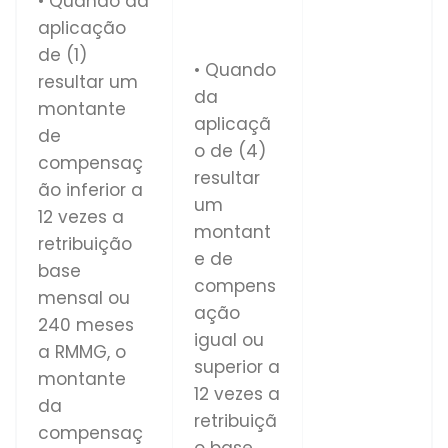
• Quando da
aplicação
de (1)
• Quando
resultar um
da
montante
aplicaçã
de
o de (4)
compensaç
resultar
ão inferior a
um
12 vezes a
montant
retribuição
e de
base
compens
mensal ou
ação
240 meses
igual ou
a RMMG, o
superior a
montante
12 vezes a
da
retribuiçã
compensaç
o base