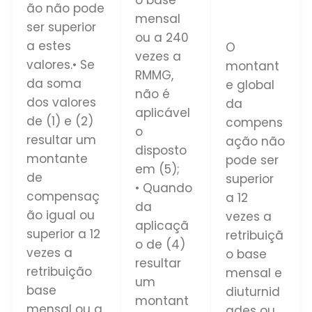
ão não pode
mensal
ser superior
ou a 240
a estes
O
vezes a
valores.• Se
montant
RMMG,
da soma
e global
não é
dos valores
da
aplicável
de (1) e (2)
compens
o
resultar um
ação não
disposto
montante
pode ser
em (5);
de
superior
• Quando
compensaç
a 12
da
ão igual ou
vezes a
aplicaçã
superior a 12
retribuiçã
o de (4)
vezes a
o base
resultar
retribuição
mensal e
um
base
diuturnid
montant
mensal ou a
ades ou