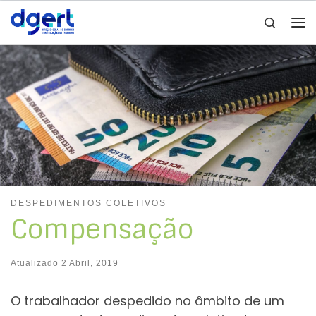
Search
Skip to content
Me
DESPEDIMENTOS COLETIVOS
Compensação
Atualizado
2 Abril, 2019
O trabalhador despedido no âmbito de um