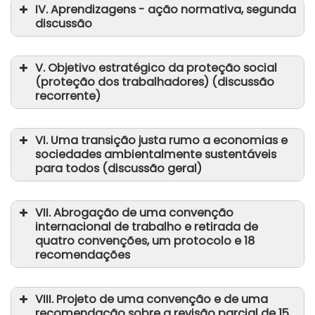
IV. Aprendizagens - ação normativa, segunda
A situação dos trabalhadores
discussão
nos territórios árabes ocupados
Relatório III (A)
Relatório III/Adenda (A)
V. Objetivo estratégico da proteção social
Relatório IV(1)
aqui
(proteção dos trabalhadores) (discussão
recorrente)
Relatório IV(2)
Relatório III (B)
Resultado da votação, a 15 de junho
VI. Uma transição justa rumo a economias e
sociedades ambientalmente sustentáveis
Relatório da comissão
para todos (discussão geral)
Recomendação n.º 208, relativa às
Relatório V
aprendizagens de qualidade
aqui
VII. Abrogação de uma convenção
internacional de trabalho e retirada de
quatro convenções, um protocolo e 18
Relatório da comissão
recomendações
Relatório VI
Resolução, adotada a 15 de junho
aqui
VIII. Projeto de uma convenção e de uma
recomendação sobre a revisão parcial de 15