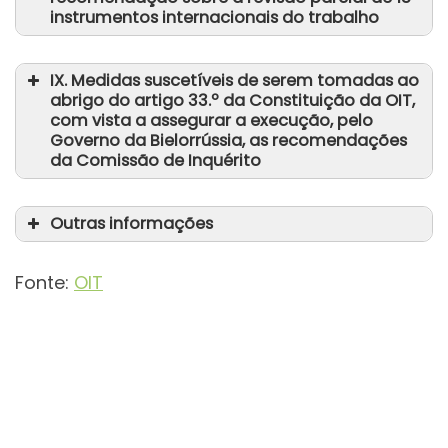
Relatório da comissão
instrumentos internacionais do trabalho
Relatório VII (1)
Resolução, adotada a 16 de junho
Relatório VII (2)
IX. Medidas suscetíveis de serem tomadas ao
Relatório da comissão
abrigo do artigo 33.º da Constituição da OIT,
com vista a assegurar a execução, pelo
Resultado da votação nominal, de 12
Governo da Bielorrússia, as recomendações
da Comissão de Inquérito
de junho
Outras informações
GB.347.INS.14 (Rev.1)
Relatório da comissão
Relatório VIII
Fonte:
OIT
Resultado da votação nominal
aqui
Resolução adotada a 12 de junho
Relatório da comissão
Delegado Governamental
Resultado da votação nominal, de 12
Delegado Empregadores
de junho