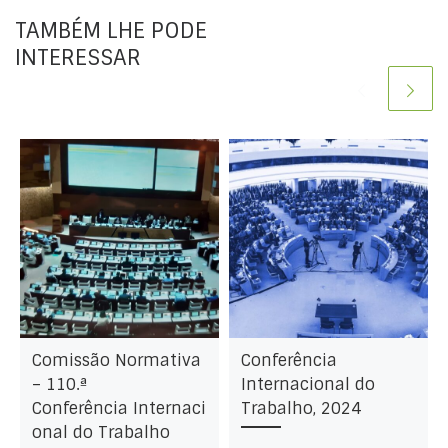
Delegado Trabalhadores
Resolução, adotada a 12 de junho
TAMBÉM LHE PODE
INTERESSAR
Comissão Normativa
Conferência
– 110.ª
Internacional do
Conferência Internaci
Trabalho, 2024
onal do Trabalho