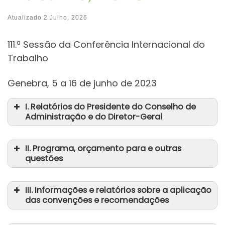
Atualizado
2 Julho, 2026
111.ª Sessão da Conferência Internacional do
Trabalho
Genebra, 5 a 16 de junho de 2023
I. Relatórios do Presidente do Conselho de
Administração e do Diretor-Geral
Execução do programa da OIT 2022-
II. Programa, orçamento para e outras
23
questões
Projeto de Programa e orçamento
Promover a Justiça Social.
III. Informações e relatórios sobre a aplicação
para 2024-25 e outras questões
das convenções e recomendações
Pode aceder
aqui
à versão
PT, publicada pela OIT Lisboa.