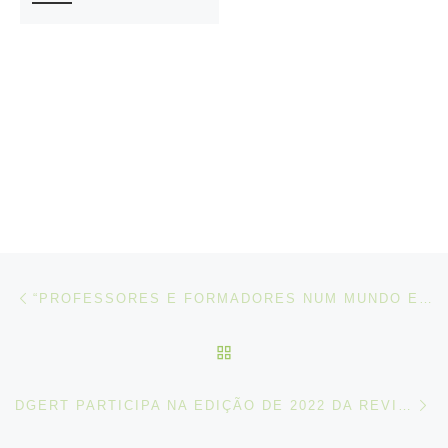
Post navigation
Artigo anterior
“PROFESSORES E FORMADORES NUM MUNDO EM MUDANÇA: PORTUGAL | DESENVOLVER COMPETÊNCIAS PARA O ENSINO E A FORMAÇÃO PROFISSIONAIS INCLUSIVOS, ECOLÓGICOS E DIGITALIZADOS (EFP)”
VOLTAR À LISTA DE ART
N
DGERT PARTICIPA NA EDIÇÃO DE 2022 DA REVISTA DUE